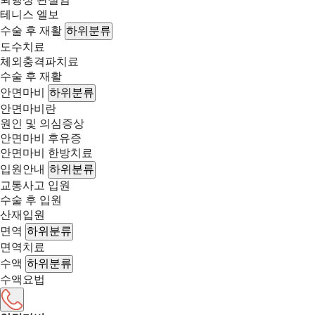
테니스 엘보
수술 후 재활
하위분류
도수치료
체외충격파치료
수술 후 재활
안면마비
하위분류
안면마비란
원인 및 의심증상
안면마비 후유증
안면마비 한방치료
입원안내
하위분류
교통사고 입원
수술 후 입원
산재입원
면역
하위분류
면역치료
수액
하위분류
수액요법