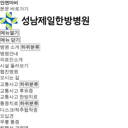
안면마비
본문 바로가기
메뉴열기
메뉴 닫기
병원 소개
하위분류
병원안내
의료진소개
시설 둘러보기
협진병원
오시는 길
교통사고
하위분류
교통사고 후유증
교통사고 한방치료
통증치료
하위분류
디스크/척추협착증
오십견
무릎 통증
퇴행성 관절염