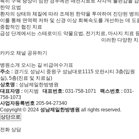
특히 구축 증상이 심한 경우에는 매선치료로 자각적 불편감을 감
한약 요법
환자의 상태와 체질에 따라 조제된 한약을 투여하여 진단된 병의
이를 통해 면역력 저하 및 신경 이상 회복속도를 개선하는 데 도
종합적인 협진 치료
급성 단계에서는 스테로이드 약물요법, 전기치료, 마사지 치료 
이러한 다양한 치
카카오 채널
공유하기
병원소개
오시는 길
비급여수가표
주소 :
경기도 성남시 중원구 성남대로1115 모란시티 3층(입원
실), 5층(진료 및 치료실)
상호명 :
성남제일한방병원
대표자명 :
이지범
대표번호:
031-758-1071
팩스번호 :
031-
758-1073
사업자등록번호
205-94-27340
Copyright © 2024
성남제일한방병원
all rights reserved.
상단으로
전화 상담