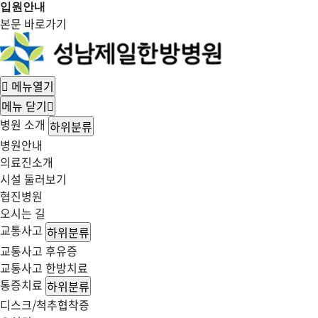
입원안내
본문 바로가기
메뉴열기
메뉴 닫기
병원 소개
하위분류
병원안내
의료진소개
시설 둘러보기
협진병원
오시는 길
교통사고
하위분류
교통사고 후유증
교통사고 한방치료
통증치료
하위분류
디스크/척추협착증