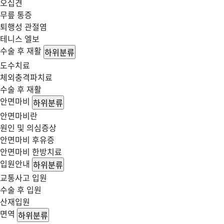
오십견
무릎 통증
퇴행성 관절염
테니스 엘보
수술 후 재활
하위분류
도수치료
체외충격파치료
수술 후 재활
안면마비
하위분류
안면마비란
원인 및 의심증상
안면마비 후유증
안면마비 한방치료
입원안내
하위분류
교통사고 입원
수술 후 입원
산재입원
면역
하위분류