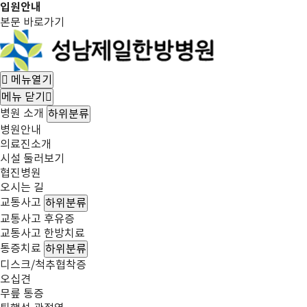
입원안내
본문 바로가기
메뉴열기
메뉴 닫기
병원 소개
하위분류
병원안내
의료진소개
시설 둘러보기
협진병원
오시는 길
교통사고
하위분류
교통사고 후유증
교통사고 한방치료
통증치료
하위분류
디스크/척추협착증
오십견
무릎 통증