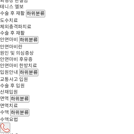
퇴행성 관절염
테니스 엘보
수술 후 재활
하위분류
도수치료
체외충격파치료
수술 후 재활
안면마비
하위분류
안면마비란
원인 및 의심증상
안면마비 후유증
안면마비 한방치료
입원안내
하위분류
교통사고 입원
수술 후 입원
산재입원
면역
하위분류
면역치료
수액
하위분류
수액요법